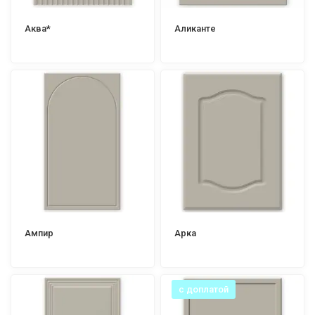
Аква*
Аликанте
Ампир
Арка
с доплатой