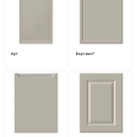
Арт
Бергамо*