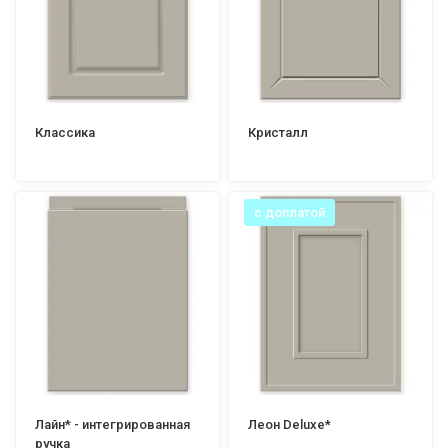
Классика
Кристалл
с доплатой
Лайн* - интегрированная
Леон Deluxe*
ручка