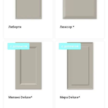
Либерти
Люксор *
с доплатой
с доплатой
Милано Deluxe*
Мира Deluxe*