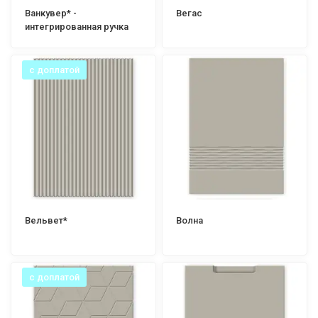
Ванкувер* -
Вегас
интегрированная ручка
с доплатой
Вельвет*
Волна
с доплатой