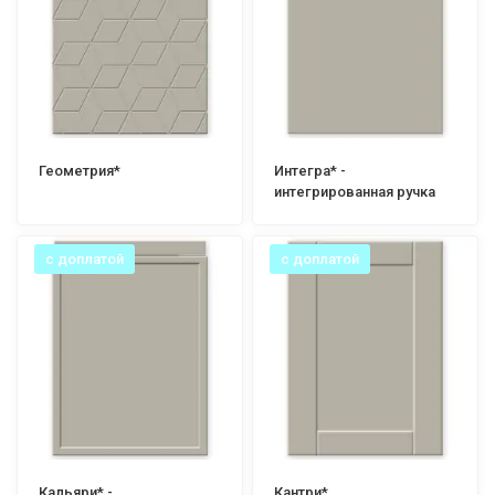
Геометрия*
Интегра* -
интегрированная ручка
с доплатой
с доплатой
Кальяри* -
Кантри*