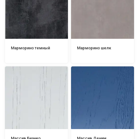
Марморино темный
Марморино шелк
Массив Бианко
Массив Деним