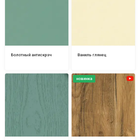
Болотный антискрэч
Ваниль глянец
новинка