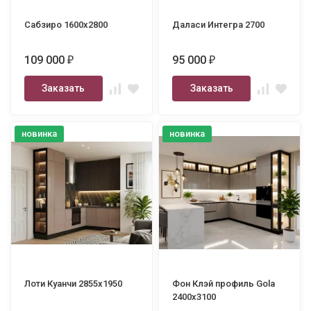
Сабзиро 1600х2800
Даласи Интегра 2700
109 000
95 000
₽
₽
Заказать
Заказать
новинка
новинка
Лоти Куанчи 2855х1950
Фон Клэй профиль Gola
2400х3100