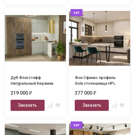
хит
Дуб Флагстафф
Фон Сфинкс профиль
Натуральный Керамик
Gola столешница HPL
3400х1800
2400х3000
219 000
377 000
₽
₽
Заказать
Заказать
хит