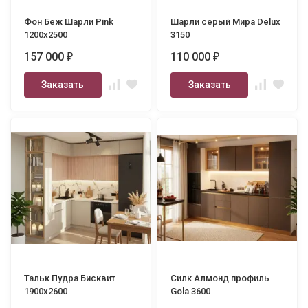
Фон Беж Шарли Pink
Шарли серый Мира Delux
1200х2500
3150
157 000
110 000
₽
₽
Заказать
Заказать
Тальк Пудра Бисквит
Силк Алмонд профиль
1900х2600
Gola 3600