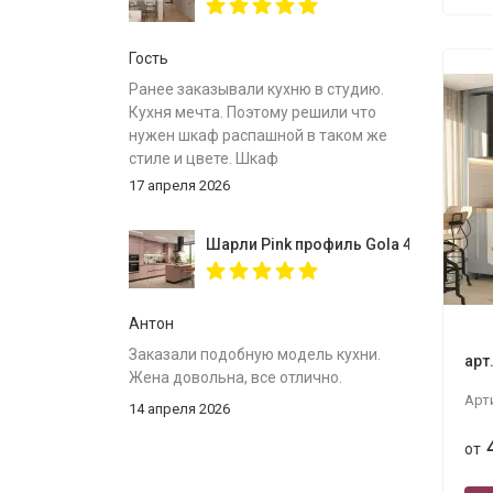
Гость
Ранее заказывали кухню в студию.
Кухня мечта. Поэтому решили что
нужен шкаф распашной в таком же
стиле и цвете. Шкаф
собрали,инструкция
17 апреля 2026
понятна.Доставлен был в
срок.Спасибо за вместительный
Шарли Pink профиль Gola 4000
шкаф.
Антон
Заказали подобную модель кухни.
арт
Жена довольна, все отлично.
Арт
14 апреля 2026
от