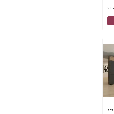
от
арт