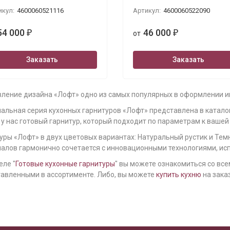
икул:
4600060521116
Артикул:
4600060522090
54 000
46 000
₽
от
₽
Заказать
Заказать
ление дизайна «Лофт» одно из самых популярных в оформлении ин
альная серия кухонных гарнитуров «Лофт» представлена в катало
 у нас готовый гарнитур, который подходит по параметрам к вашей 
уры «Лофт» в двух цветовых вариантах: Натуральный рустик и Тем
алов гармонично сочетается с инновационными технологиями, ис
еле "
Готовые кухонные гарнитуры
" вы можете ознакомиться со в
авленными в ассортименте. Либо, вы можете
купить кухню
на зака