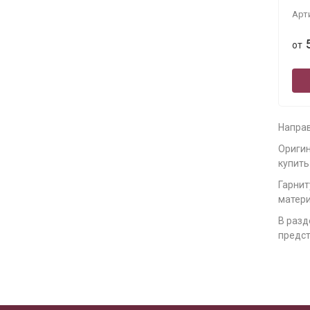
Арт
от
Направ
Оригин
купить
Гарнит
матери
В разд
предст