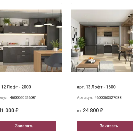
ola 3280х2400
. 12 Лофт - 2000
арт. 13 Лофт - 1600
икул:
4600060526081
Артикул:
4600060527088
41 000
24 800
₽
от
₽
Заказать
Заказать