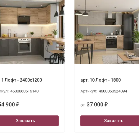
. 1 Лофт - 2400х1200
арт. 10 Лофт - 1800
икул:
4600060516140
Артикул:
4600060524094
54 900
37 000
₽
от
₽
Заказать
Заказать