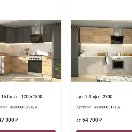
. 15 Лофт - 1200х1800
арт. 2 Лофт - 2800
икул:
4600060529129
Артикул:
4600060517102
47 000
54 700
₽
от
₽