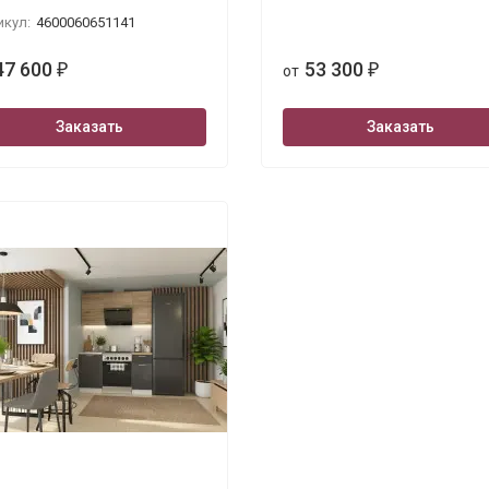
икул:
4600060651141
47 600
53 300
₽
от
₽
Заказать
Заказать