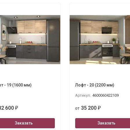
ola 3280х2400
т - 19 (1600 мм)
Лофт - 20 (2200 мм)
Артикул:
4600060422109
32 600
35 200
₽
от
₽
Заказать
Заказать