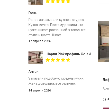
Гость
Ранее заказывали кухню в студию.
Кухня мечта. Поэтому решили что
нужен шкаф распашной в таком же
стиле и цвете. Шкаф
собрали,инструкция
17 апреля 2026
понятна.Доставлен был в
срок.Спасибо за вместительный
Шарли Pink профиль Gola 4000
шкаф.
Антон
Заказали подобную модель кухни.
Лоф
Жена довольна, все отлично.
Арт
14 апреля 2026
от