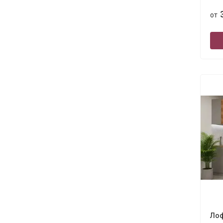
от
Лоф