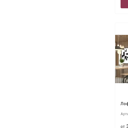
Лоф
Арт
от