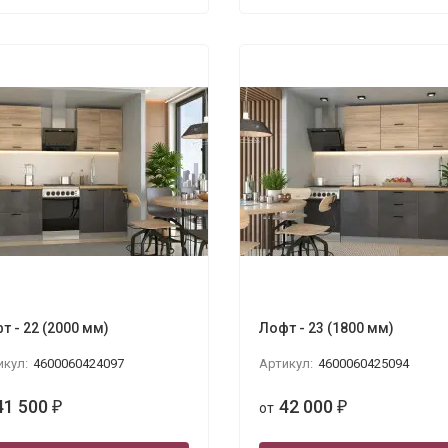
т - 22 (2000 мм)
Лофт - 23 (1800 мм)
икул:
4600060424097
Артикул:
4600060425094
41 500
42 000
₽
от
₽